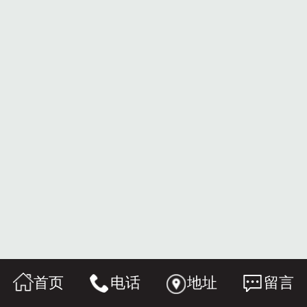
首页
电话
地址
留言