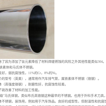
—除了因为添加了钛元素降低了材料焊缝锈蚀的风险之外其他性能类似304。
列—铁素体和马氏体不锈钢。
性好，弱抗腐蚀性，11%的Cr，8%的Ni。
廉价的型号（英美），通常用作汽车排气管，属铁素体不锈钢（铬钢）。
氏体（高强度铬钢），耐磨性好，抗腐蚀性较差。
加了硫改善了材料的加工性能。
刃具级”马氏体钢，类似布氏高铬钢这种最早的不锈钢。也用于外科手术刀具
素体不锈钢，装饰用，例如用于汽车饰品。良好的成型性，但耐温性和抗腐