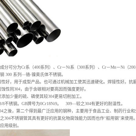
分可分为Cr系（400系列）、Cr－Ni系（300系列）、Cr－Mn－Ni（2
钢 300 系列—铬-镍奥氏体不锈钢。
---延展性好，用于成型产品。也可通过机械加工使其迅速硬化。焊接性好。抗
--耐腐蚀性同304，由于含碳相对要高因而强度更好。
--通过添加少量的硫、磷使其较304更易切削加工。
-即18/8不锈钢。GB牌号为0Cr18Ni9。 309—较之304有更好的耐温性。
---继304之後，第二个得到最广泛应用的钢种，主要用于食品工业、制药
之304不锈钢管其具有更好的抗氯化物腐蚀能力因而也作“船用钢”来使用。S
应用级别。