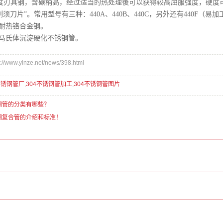
强度刃具钢，含碳稍高，经过适当的热处理後可以获得较高屈服强度，硬度可
须刀片”。常用型号有三种：440A、440B、440C，另外还有440F（易
列—耐热铬合金钢。
列—马氏体沉淀硬化不锈钢管。
www.yinze.net/news/398.html
不锈钢管厂
,
304不锈钢管加工
,
304不锈钢管图片
钢管的分类有哪些？
钢复合管的介绍和标准！