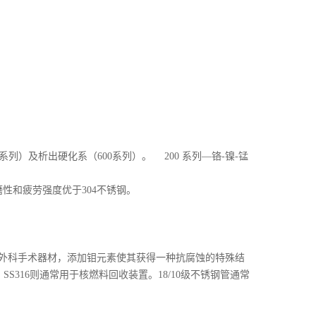
00系列）及析出硬化系（600系列）。 200 系列—铬-镍-锰
磨性和疲劳强度优于304不锈钢。
行业和外科手术器材，添加钼元素使其获得一种抗腐蚀的特殊结
S316则通常用于核燃料回收装置。18/10级不锈钢管通常