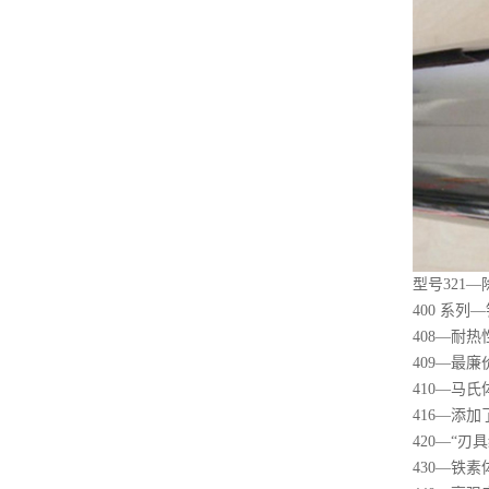
型号321
400 系
408—耐热
409—最
410—马
416—添
420—“
430—铁