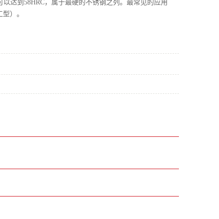
以达到58HRC，属于最硬的不锈钢之列。最常见的应用
加工型）。