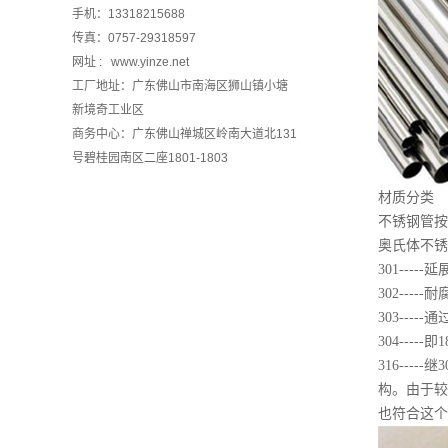
手机：13318215688
传真：0757-29318597
网址 : www.yinze.net
工厂地址：广东佛山市南海区狮山镇小塘
新境奇工业区
商务中心：广东佛山禅城区岭南大道北131
号碧桂园南区二座1801-1803
材质分类
不锈钢管按成
奥氏体不锈
301--
302---
303---
304----
316--
构。由于较
也符合这个