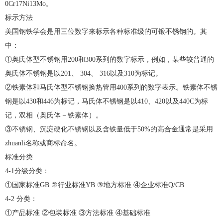
0Cr17Ni13Mo。
标示方法
美国钢铁学会是用三位数字来标示各种标准级的可锻不锈钢的。其
中：
①奥氏体型不锈钢用200和300系列的数字标示，例如，某些较普通的
奥氏体不锈钢是以201、 304、 316以及310为标记。
②铁素体和马氏体型不锈钢换热管用400系列的数字表示。铁素体不锈
钢是以430和446为标记，马氏体不锈钢是以410、420以及440C为标
记，双相（奥氏体－铁素体）。
③不锈钢、沉淀硬化不锈钢以及含铁量低于50%的高合金通常是采用
zhuanli名称或商标命名。
标准分类
4-1分级分类：
①国家标准GB ②行业标准YB ③地方标准 ④企业标准Q/CB
4-2 分类：
①产品标准 ②包装标准 ③方法标准 ④基础标准