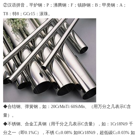
②汉语拼音，平炉钢：P；沸腾钢：F；镇静钢：B；甲类钢：A；
T8：特8；GCr15：滚珠。
◆合结钢、弹簧钢，如：20CrMnTi 60SiMn、（用万分之几表示C含
量）。
◆不锈钢、合金工具钢（用千分之几表示C含量），如：1Cr18Ni9 千
分之一（即0.1%C），不锈 C≤0.08% 如0Cr18Ni9，超低碳C≤0.03% 如