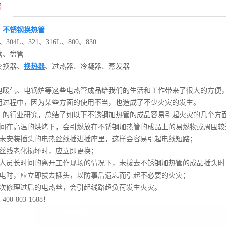
绍
：
不锈钢换热管
304L、321、316L、800、830
管、盘管
交换器、
换热器
、过热器、冷凝器、蒸发器
：
电暖气、电锅炉等这些电热管成品给我们的生活和工作带来了很大的方便
用过程中，因为某些方面的使用不当，也造成了不少火灾的发生。
年的行业研究，总结了如以下不锈钢加热管的成品容易引起火灾的几个方
时间在高温的烘烤下，会引燃放在不锈钢加热管的成品上的易燃物或周围较
将未安装插头的电热丝线插进插座里，这样会容易引起电线短路；
热丝线老化损坏时，应立即更换；
作人员长时间的离开工作现场的情况下，未拔去不锈钢加热管的成品插头
停电时，应立即拔去插头，以防事后遗忘而引起不必要的火灾；
多次修理过后的电热丝，会引起线路超负荷发生火灾。
0-803-1688！