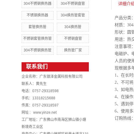
详细介
304不锈钢换热器
304不锈钢盘管
不锈钢换热器
304换热管套管
产品分类
材质：304、
套管换热管
304换热管
形状：圆
不锈钢套管换热管
不锈钢盘管
用途：热
注意事项
304不锈钢换热管
换热管厂家
电磁炉、
人员的使
联系我们
现根据多
1、在长
企业名称：广东银泽金属科技有限公司
2、不可
联系人：黄先生
3、如电
电话：0757-29318598
4、在操
手机：13318215688
5、遇到
传真：0757-29318597
6、使用
网址 : www.yinze.net
订购热线：40
工厂地址：广东佛山市南海区狮山镇小塘
新境奇工业区
商务中心：广东佛山禅城区岭南大道北131